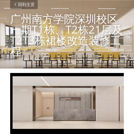
回到主页
广州南方学院深圳校区
一期T1栋、T2栋21层及
T2T3栋裙楼改造装修工
程